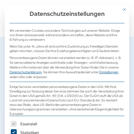
+ 49 (0) 2171 913 761 0
mail@camed-medical.de
Mit dies
Datenschutzeinstellungen
Wir verwenden Cookies und andere Technologien auf unserer Website. Einige
von ihnen sind essenziell, während andere uns helfen, diese Website und Ihre
Erfahrung zu verbessern.
Wenn Sie unter 16 Jahre alt sind und Ihre Zustimmung zu freiwilligen Diensten
geben möchten, müssen Sie Ihre Erziehungsberechtigten um Erlaubnis bitten.
Personenbezogene Daten können verarbeitet werden (z. B. IP-Adressen), z. B.
für personalisierte Anzeigen und Inhalte oder Anzeigen- und Inhaltsmessung.
Weitere Informationen über die Verwendung Ihrer Daten finden Sie in unserer
Datenschutzerklärung
.
Sie können Ihre Auswahl jederzeit unter
Einstellungen
widerrufen oder anpassen.
Einige Services verarbeiten personenbezogene Daten in den USA. Mit Ihrer
Einwilligung zur Nutzung dieser Services stimmen Sie auch der Verarbeitung Ihrer
Daten in den USA gemäß Art. 49 (1) lit. a DSGVO zu. Der EuGH stuft die USA als
Land mit unzureichendem Datenschutz nach EU-Standards ein. So besteht
etwa das Risiko, dass US-Behörden personenbezogene Daten in
Überwachungsprogrammen verarbeiten, ohne bestehende Klagemöglichkeit für
Europäer.
Es folgt eine Liste der Service-Gruppen, für die eine Einwilligun
Essenziell
Vorführsysteme und gebrauchte
Statistiken