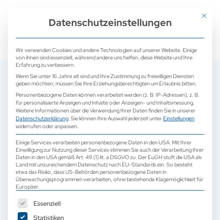
+ 49 (0) 2171 913 761 0
mail@camed-medical.de
Mit dies
Datenschutzeinstellungen
Wir verwenden Cookies und andere Technologien auf unserer Website. Einige
von ihnen sind essenziell, während andere uns helfen, diese Website und Ihre
Erfahrung zu verbessern.
Wenn Sie unter 16 Jahre alt sind und Ihre Zustimmung zu freiwilligen Diensten
geben möchten, müssen Sie Ihre Erziehungsberechtigten um Erlaubnis bitten.
Personenbezogene Daten können verarbeitet werden (z. B. IP-Adressen), z. B.
für personalisierte Anzeigen und Inhalte oder Anzeigen- und Inhaltsmessung.
Weitere Informationen über die Verwendung Ihrer Daten finden Sie in unserer
Datenschutzerklärung
.
Sie können Ihre Auswahl jederzeit unter
Einstellungen
widerrufen oder anpassen.
Einige Services verarbeiten personenbezogene Daten in den USA. Mit Ihrer
Einwilligung zur Nutzung dieser Services stimmen Sie auch der Verarbeitung Ihrer
Daten in den USA gemäß Art. 49 (1) lit. a DSGVO zu. Der EuGH stuft die USA als
Land mit unzureichendem Datenschutz nach EU-Standards ein. So besteht
etwa das Risiko, dass US-Behörden personenbezogene Daten in
Überwachungsprogrammen verarbeiten, ohne bestehende Klagemöglichkeit für
Europäer.
Es folgt eine Liste der Service-Gruppen, für die eine Einwilligun
Essenziell
Statistiken