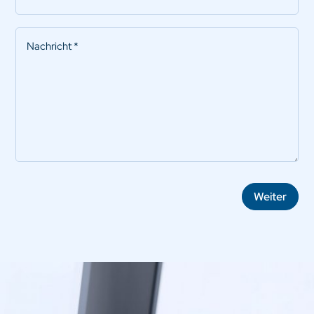
Hersteller
Nachricht
*
Weiter