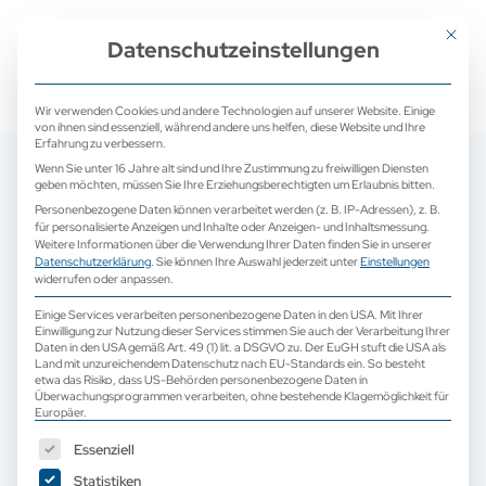
+ 49 (0) 2171 913 761 0
mail@camed-medical.de
Mit dies
Datenschutzeinstellungen
Wir verwenden Cookies und andere Technologien auf unserer Website. Einige
von ihnen sind essenziell, während andere uns helfen, diese Website und Ihre
Erfahrung zu verbessern.
Wenn Sie unter 16 Jahre alt sind und Ihre Zustimmung zu freiwilligen Diensten
geben möchten, müssen Sie Ihre Erziehungsberechtigten um Erlaubnis bitten.
Personenbezogene Daten können verarbeitet werden (z. B. IP-Adressen), z. B.
für personalisierte Anzeigen und Inhalte oder Anzeigen- und Inhaltsmessung.
Weitere Informationen über die Verwendung Ihrer Daten finden Sie in unserer
Datenschutzerklärung
.
Sie können Ihre Auswahl jederzeit unter
Einstellungen
widerrufen oder anpassen.
Einige Services verarbeiten personenbezogene Daten in den USA. Mit Ihrer
Einwilligung zur Nutzung dieser Services stimmen Sie auch der Verarbeitung Ihrer
Daten in den USA gemäß Art. 49 (1) lit. a DSGVO zu. Der EuGH stuft die USA als
Land mit unzureichendem Datenschutz nach EU-Standards ein. So besteht
etwa das Risiko, dass US-Behörden personenbezogene Daten in
Überwachungsprogrammen verarbeiten, ohne bestehende Klagemöglichkeit für
Europäer.
Es folgt eine Liste der Service-Gruppen, für die eine Einwilligun
Essenziell
Statistiken