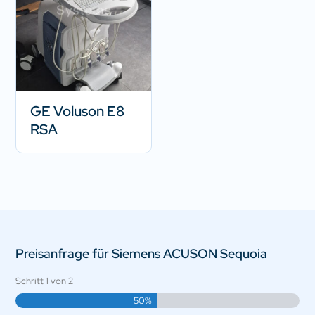
GE Voluson E8
RSA
Preisanfrage für Siemens ACUSON Sequoia
Schritt
1
von
2
50%