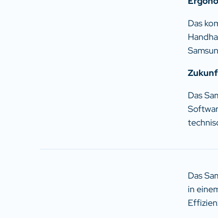
Ergonom
Das kom
Handhab
Samsung
Zukunf
Das Sam
Softwar
technisc
Das Sam
in eine
Effizie