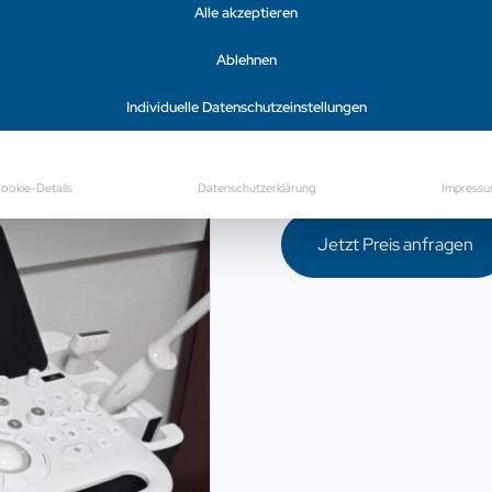
Alle akzeptieren
Ultraschallsystem eign
Praxis und Klinik und ü
Ablehnen
Einsatzbereitschaft und 
Individuelle Datenschutzeinstellungen
Das Gerät wurde aussch
und ist technisch sowie 
ookie-Details
Datenschutzerklärung
Impress
Jetzt Preis anfragen