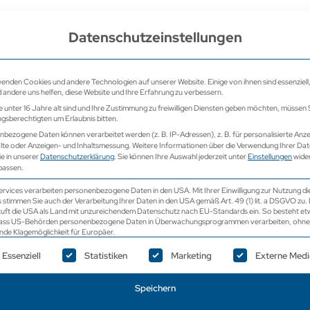
e
Datenschutzeinstellungen
Home
Ultraschall
Ultraschall V
enden Cookies und andere Technologien auf unserer Website. Einige von ihnen sind essenziell
andere uns helfen, diese Website und Ihre Erfahrung zu verbessern.
 unter 16 Jahre alt sind und Ihre Zustimmung zu freiwilligen Diensten geben möchten, müssen S
gsberechtigten um Erlaubnis bitten.
bezogene Daten können verarbeitet werden (z. B. IP-Adressen), z. B. für personalisierte Anz
lte oder Anzeigen- und Inhaltsmessung.
Weitere Informationen über die Verwendung Ihrer Da
ie in unserer
Datenschutzerklärung
.
Sie können Ihre Auswahl jederzeit unter
Einstellungen
wide
Favoriten | Vorf
passen.
Ultraschallgeräte
ervices verarbeiten personenbezogene Daten in den USA. Mit Ihrer Einwilligung zur Nutzung di
 stimmen Sie auch der Verarbeitung Ihrer Daten in den USA gemäß Art. 49 (1) lit. a DSGVO zu.
uft die USA als Land mit unzureichendem Datenschutz nach EU-Standards ein. So besteht et
Samsung 
 dass US-Behörden personenbezogene Daten in Überwachungsprogrammen verarbeiten, ohne
nde Klagemöglichkeit für Europäer.
lgt eine Liste der Service-Gruppen, für die eine Einwill
Essenziell
Statistiken
Marketing
Externe Medi
Samsung V5 Ultraschal
Wir bieten ein Samsung
Speichern
neuwertigem Zustand a