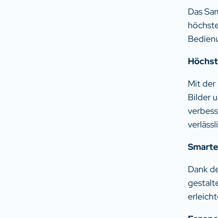
Das Sam
höchste
Bedienu
Höchste
Mit der
Bilder 
verbess
verläss
Smarte
Dank de
gestalt
erleich