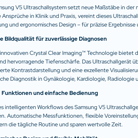
sung V5 Ultraschallsystem setzt neue Maßstäbe in der m
 Ansprüche in Klinik und Praxis, vereint dieses Ultrascha
ng und ergonomisches Design – für präzise Ergebnisse u
 Bildqualität für zuverlässige Diagnosen
 innovativen Crystal Clear Imaging™ Technologie bietet
und hervorragende Tiefenschärfe. Das Ultraschallgerät üb
erte Kontrastdarstellung und eine exzellente Visualisierun
liche Diagnostik in Gynäkologie, Kardiologie, Radiologie
 Funktionen und einfache Bedienung
s intelligenten Workflows des Samsung V5 Ultraschallger
en. Automatische Messfunktionen, flexible Voreinstellu
tern die tägliche Routine und sparen wertvolle Zeit.