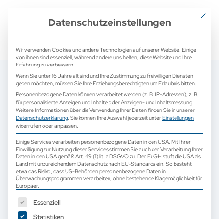
+ 49 (0) 2171 913 761 0
mail@camed-medical.de
Mit dies
Datenschutzeinstellungen
Wir verwenden Cookies und andere Technologien auf unserer Website. Einige
von ihnen sind essenziell, während andere uns helfen, diese Website und Ihre
Erfahrung zu verbessern.
Wenn Sie unter 16 Jahre alt sind und Ihre Zustimmung zu freiwilligen Diensten
geben möchten, müssen Sie Ihre Erziehungsberechtigten um Erlaubnis bitten.
Personenbezogene Daten können verarbeitet werden (z. B. IP-Adressen), z. B.
für personalisierte Anzeigen und Inhalte oder Anzeigen- und Inhaltsmessung.
Weitere Informationen über die Verwendung Ihrer Daten finden Sie in unserer
Datenschutzerklärung
.
Sie können Ihre Auswahl jederzeit unter
Einstellungen
widerrufen oder anpassen.
Einige Services verarbeiten personenbezogene Daten in den USA. Mit Ihrer
Einwilligung zur Nutzung dieser Services stimmen Sie auch der Verarbeitung Ihrer
Daten in den USA gemäß Art. 49 (1) lit. a DSGVO zu. Der EuGH stuft die USA als
Land mit unzureichendem Datenschutz nach EU-Standards ein. So besteht
etwa das Risiko, dass US-Behörden personenbezogene Daten in
Überwachungsprogrammen verarbeiten, ohne bestehende Klagemöglichkeit für
Europäer.
Es folgt eine Liste der Service-Gruppen, für die eine Einwilligun
Essenziell
Statistiken