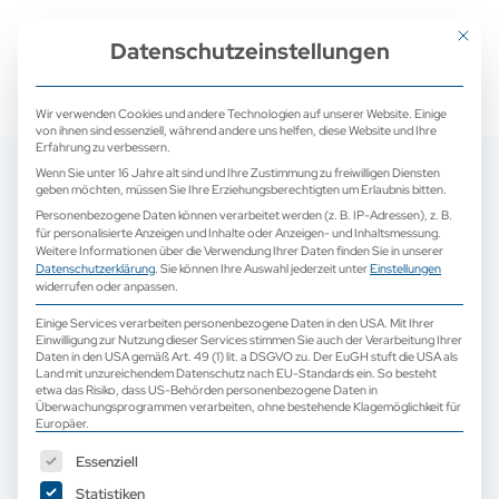
+ 49 (0) 2171 913 761 0
mail@camed-medical.de
Mit dies
Datenschutzeinstellungen
Wir verwenden Cookies und andere Technologien auf unserer Website. Einige
von ihnen sind essenziell, während andere uns helfen, diese Website und Ihre
Erfahrung zu verbessern.
Wenn Sie unter 16 Jahre alt sind und Ihre Zustimmung zu freiwilligen Diensten
geben möchten, müssen Sie Ihre Erziehungsberechtigten um Erlaubnis bitten.
Personenbezogene Daten können verarbeitet werden (z. B. IP-Adressen), z. B.
für personalisierte Anzeigen und Inhalte oder Anzeigen- und Inhaltsmessung.
Weitere Informationen über die Verwendung Ihrer Daten finden Sie in unserer
Datenschutzerklärung
.
Sie können Ihre Auswahl jederzeit unter
Einstellungen
widerrufen oder anpassen.
Einige Services verarbeiten personenbezogene Daten in den USA. Mit Ihrer
Einwilligung zur Nutzung dieser Services stimmen Sie auch der Verarbeitung Ihrer
Daten in den USA gemäß Art. 49 (1) lit. a DSGVO zu. Der EuGH stuft die USA als
Land mit unzureichendem Datenschutz nach EU-Standards ein. So besteht
etwa das Risiko, dass US-Behörden personenbezogene Daten in
Überwachungsprogrammen verarbeiten, ohne bestehende Klagemöglichkeit für
Europäer.
Es folgt eine Liste der Service-Gruppen, für die eine Einwilligun
Essenziell
Statistiken