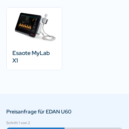
Esaote MyLab
X1
Preisanfrage für EDAN U60
Schritt
1
von
2