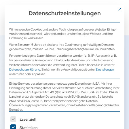
+ 49 (0) 2171 913 761 0
mail@camed-medical.de
Mit dies
Datenschutzeinstellungen
Wir verwenden Cookies und andere Technologien auf unserer Website. Einige
von ihnen sind essenziell, während andere uns helfen, diese Website und Ihre
Erfahrung zu verbessern.
Wenn Sie unter 16 Jahre alt sind und Ihre Zustimmung zu freiwilligen Diensten
geben möchten, müssen Sie Ihre Erziehungsberechtigten um Erlaubnis bitten.
Personenbezogene Daten können verarbeitet werden (z. B. IP-Adressen), z. B.
Schöne Ostertage
für personalisierte Anzeigen und Inhalte oder Anzeigen- und Inhaltsmessung.
Weitere Informationen über die Verwendung Ihrer Daten finden Sie in unserer
Datenschutzerklärung
.
Sie können Ihre Auswahl jederzeit unter
Einstellungen
25. März 2024
widerrufen oder anpassen.
Einige Services verarbeiten personenbezogene Daten in den USA. Mit Ihrer
Einwilligung zur Nutzung dieser Services stimmen Sie auch der Verarbeitung Ihrer
Daten in den USA gemäß Art. 49 (1) lit. a DSGVO zu. Der EuGH stuft die USA als
Land mit unzureichendem Datenschutz nach EU-Standards ein. So besteht
happy easter
etwa das Risiko, dass US-Behörden personenbezogene Daten in
Überwachungsprogrammen verarbeiten, ohne bestehende Klagemöglichkeit für
Europäer.
Es folgt eine Liste der Service-Gruppen, für die eine Einwilligun
Essenziell
Statistiken