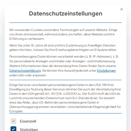
+ 49 (0) 2171 913 761 0
mail@camed-medical.de
Mit dies
Datenschutzeinstellungen
Wir verwenden Cookies und andere Technologien auf unserer Website. Einige
von ihnen sind essenziell, während andere uns helfen, diese Website und Ihre
Erfahrung zu verbessern.
Wenn Sie unter 16 Jahre alt sind und Ihre Zustimmung zu freiwilligen Diensten
geben möchten, müssen Sie Ihre Erziehungsberechtigten um Erlaubnis bitten.
Personenbezogene Daten können verarbeitet werden (z. B. IP-Adressen), z. B.
für personalisierte Anzeigen und Inhalte oder Anzeigen- und Inhaltsmessung.
Weitere Informationen über die Verwendung Ihrer Daten finden Sie in unserer
Datenschutzerklärung
.
Sie können Ihre Auswahl jederzeit unter
Einstellungen
widerrufen oder anpassen.
Einige Services verarbeiten personenbezogene Daten in den USA. Mit Ihrer
Einwilligung zur Nutzung dieser Services stimmen Sie auch der Verarbeitung Ihrer
Daten in den USA gemäß Art. 49 (1) lit. a DSGVO zu. Der EuGH stuft die USA als
Land mit unzureichendem Datenschutz nach EU-Standards ein. So besteht
etwa das Risiko, dass US-Behörden personenbezogene Daten in
Überwachungsprogrammen verarbeiten, ohne bestehende Klagemöglichkeit für
Europäer.
Es folgt eine Liste der Service-Gruppen, für die eine Einwilligun
Essenziell
Statistiken