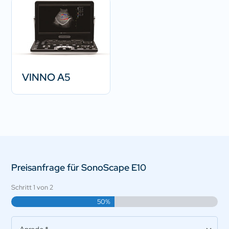
VINNO A5
Preisanfrage für SonoScape E10
Schritt
1
von
2
50%
Anrede
*