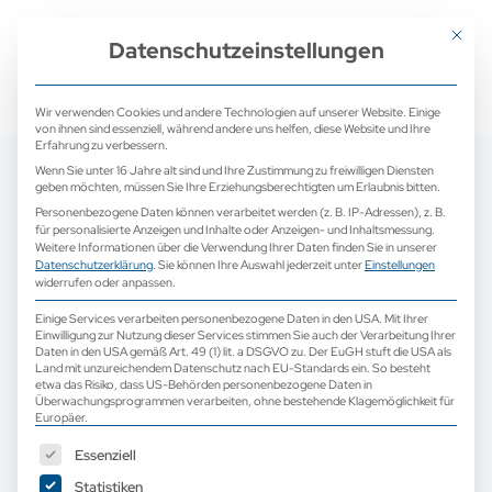
+ 49 (0) 2171 913 761 0
mail@camed-medical.de
Mit dies
Datenschutzeinstellungen
Wir verwenden Cookies und andere Technologien auf unserer Website. Einige
von ihnen sind essenziell, während andere uns helfen, diese Website und Ihre
Erfahrung zu verbessern.
Wenn Sie unter 16 Jahre alt sind und Ihre Zustimmung zu freiwilligen Diensten
geben möchten, müssen Sie Ihre Erziehungsberechtigten um Erlaubnis bitten.
Personenbezogene Daten können verarbeitet werden (z. B. IP-Adressen), z. B.
für personalisierte Anzeigen und Inhalte oder Anzeigen- und Inhaltsmessung.
Weitere Informationen über die Verwendung Ihrer Daten finden Sie in unserer
Datenschutzerklärung
.
Sie können Ihre Auswahl jederzeit unter
Einstellungen
widerrufen oder anpassen.
Einige Services verarbeiten personenbezogene Daten in den USA. Mit Ihrer
Einwilligung zur Nutzung dieser Services stimmen Sie auch der Verarbeitung Ihrer
Daten in den USA gemäß Art. 49 (1) lit. a DSGVO zu. Der EuGH stuft die USA als
Land mit unzureichendem Datenschutz nach EU-Standards ein. So besteht
etwa das Risiko, dass US-Behörden personenbezogene Daten in
Überwachungsprogrammen verarbeiten, ohne bestehende Klagemöglichkeit für
Europäer.
Es folgt eine Liste der Service-Gruppen, für die eine Einwilligun
Essenziell
Statistiken