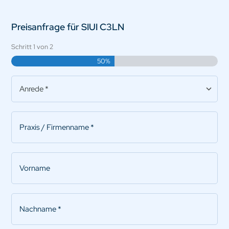
Preisanfrage für SIUI C3LN
Schritt
1
von
2
50%
Anrede
*
Praxis/Firmenname
*
Vorname
Nachname
*