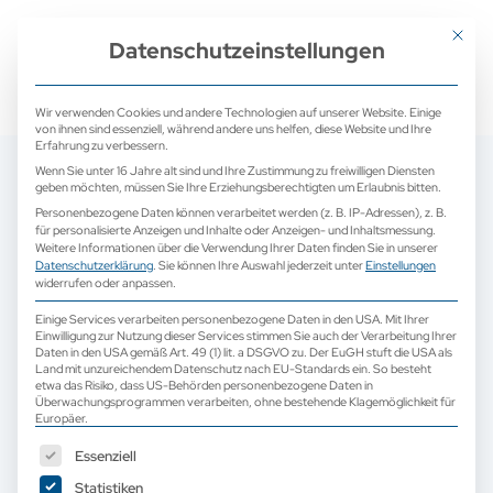
+ 49 (0) 2171 913 761 0
mail@camed-medical.de
Mit dies
Datenschutzeinstellungen
Wir verwenden Cookies und andere Technologien auf unserer Website. Einige
von ihnen sind essenziell, während andere uns helfen, diese Website und Ihre
Erfahrung zu verbessern.
Wenn Sie unter 16 Jahre alt sind und Ihre Zustimmung zu freiwilligen Diensten
geben möchten, müssen Sie Ihre Erziehungsberechtigten um Erlaubnis bitten.
Personenbezogene Daten können verarbeitet werden (z. B. IP-Adressen), z. B.
für personalisierte Anzeigen und Inhalte oder Anzeigen- und Inhaltsmessung.
Weitere Informationen über die Verwendung Ihrer Daten finden Sie in unserer
Datenschutzerklärung
.
Sie können Ihre Auswahl jederzeit unter
Einstellungen
widerrufen oder anpassen.
Einige Services verarbeiten personenbezogene Daten in den USA. Mit Ihrer
Einwilligung zur Nutzung dieser Services stimmen Sie auch der Verarbeitung Ihrer
Daten in den USA gemäß Art. 49 (1) lit. a DSGVO zu. Der EuGH stuft die USA als
Land mit unzureichendem Datenschutz nach EU-Standards ein. So besteht
etwa das Risiko, dass US-Behörden personenbezogene Daten in
Überwachungsprogrammen verarbeiten, ohne bestehende Klagemöglichkeit für
Europäer.
Es folgt eine Liste der Service-Gruppen, für die eine Einwilligun
Essenziell
Statistiken