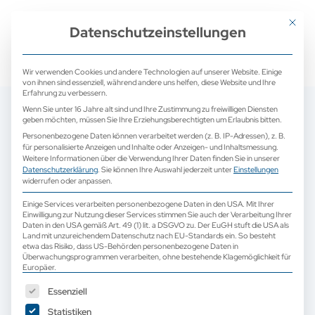
+ 49 (0) 2171 913 761 0
mail@camed-medical.de
Mit dies
Datenschutzeinstellungen
Wir verwenden Cookies und andere Technologien auf unserer Website. Einige
von ihnen sind essenziell, während andere uns helfen, diese Website und Ihre
Erfahrung zu verbessern.
Wenn Sie unter 16 Jahre alt sind und Ihre Zustimmung zu freiwilligen Diensten
geben möchten, müssen Sie Ihre Erziehungsberechtigten um Erlaubnis bitten.
Personenbezogene Daten können verarbeitet werden (z. B. IP-Adressen), z. B.
für personalisierte Anzeigen und Inhalte oder Anzeigen- und Inhaltsmessung.
Weitere Informationen über die Verwendung Ihrer Daten finden Sie in unserer
Datenschutzerklärung
.
Sie können Ihre Auswahl jederzeit unter
Einstellungen
widerrufen oder anpassen.
Einige Services verarbeiten personenbezogene Daten in den USA. Mit Ihrer
Einwilligung zur Nutzung dieser Services stimmen Sie auch der Verarbeitung Ihrer
Daten in den USA gemäß Art. 49 (1) lit. a DSGVO zu. Der EuGH stuft die USA als
Land mit unzureichendem Datenschutz nach EU-Standards ein. So besteht
etwa das Risiko, dass US-Behörden personenbezogene Daten in
Überwachungsprogrammen verarbeiten, ohne bestehende Klagemöglichkeit für
Europäer.
Es folgt eine Liste der Service-Gruppen, für die eine Einwilligun
Essenziell
Statistiken