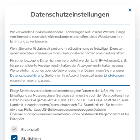
+ 49 (0) 2171 913 761 0
mail@camed-medical.de
Mit dies
Datenschutzeinstellungen
Wir verwenden Cookies und andere Technologien auf unserer Website. Einige
von ihnen sind essenziell, während andere uns helfen, diese Website und Ihre
Erfahrung zu verbessern.
Wenn Sie unter 16 Jahre alt sind und Ihre Zustimmung zu freiwilligen Diensten
geben möchten, müssen Sie Ihre Erziehungsberechtigten um Erlaubnis bitten.
Personenbezogene Daten können verarbeitet werden (z. B. IP-Adressen), z. B.
für personalisierte Anzeigen und Inhalte oder Anzeigen- und Inhaltsmessung.
Weitere Informationen über die Verwendung Ihrer Daten finden Sie in unserer
Datenschutzerklärung
.
Sie können Ihre Auswahl jederzeit unter
Einstellungen
widerrufen oder anpassen.
Einige Services verarbeiten personenbezogene Daten in den USA. Mit Ihrer
Einwilligung zur Nutzung dieser Services stimmen Sie auch der Verarbeitung Ihrer
Daten in den USA gemäß Art. 49 (1) lit. a DSGVO zu. Der EuGH stuft die USA als
Land mit unzureichendem Datenschutz nach EU-Standards ein. So besteht
etwa das Risiko, dass US-Behörden personenbezogene Daten in
Überwachungsprogrammen verarbeiten, ohne bestehende Klagemöglichkeit für
Europäer.
Es folgt eine Liste der Service-Gruppen, für die eine Einwilligun
Essenziell
Statistiken