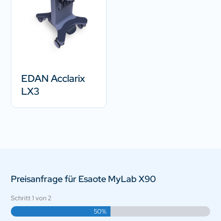
EDAN Acclarix
LX3
Preisanfrage für Esaote MyLab X90
Schritt
1
von
2
50%