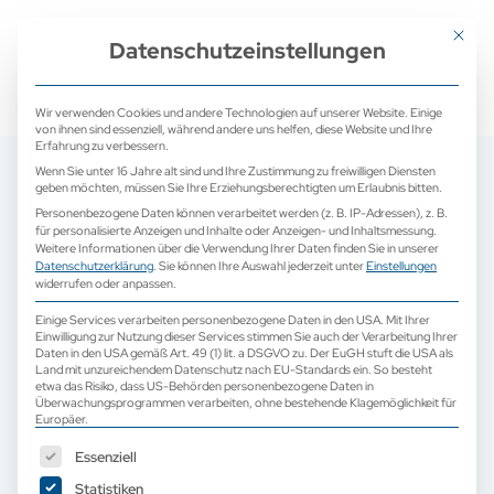
+ 49 (0) 2171 913 761 0
mail@camed-medical.de
Mit dies
Datenschutzeinstellungen
Wir verwenden Cookies und andere Technologien auf unserer Website. Einige
von ihnen sind essenziell, während andere uns helfen, diese Website und Ihre
Erfahrung zu verbessern.
Wenn Sie unter 16 Jahre alt sind und Ihre Zustimmung zu freiwilligen Diensten
geben möchten, müssen Sie Ihre Erziehungsberechtigten um Erlaubnis bitten.
Personenbezogene Daten können verarbeitet werden (z. B. IP-Adressen), z. B.
für personalisierte Anzeigen und Inhalte oder Anzeigen- und Inhaltsmessung.
Weitere Informationen über die Verwendung Ihrer Daten finden Sie in unserer
Datenschutzerklärung
.
Sie können Ihre Auswahl jederzeit unter
Einstellungen
widerrufen oder anpassen.
Einige Services verarbeiten personenbezogene Daten in den USA. Mit Ihrer
Einwilligung zur Nutzung dieser Services stimmen Sie auch der Verarbeitung Ihrer
Daten in den USA gemäß Art. 49 (1) lit. a DSGVO zu. Der EuGH stuft die USA als
Land mit unzureichendem Datenschutz nach EU-Standards ein. So besteht
etwa das Risiko, dass US-Behörden personenbezogene Daten in
Überwachungsprogrammen verarbeiten, ohne bestehende Klagemöglichkeit für
Europäer.
Es folgt eine Liste der Service-Gruppen, für die eine Einwilligun
Essenziell
Statistiken