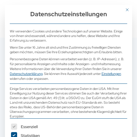
+ 49 (0) 2171 913 761 0
mail@camed-medical.de
Mit dies
Datenschutzeinstellungen
Wir verwenden Cookies und andere Technologien auf unserer Website. Einige
von ihnen sind essenziell, während andere uns helfen, diese Website und Ihre
Erfahrung zu verbessern.
Wenn Sie unter 16 Jahre alt sind und Ihre Zustimmung zu freiwilligen Diensten
geben möchten, müssen Sie Ihre Erziehungsberechtigten um Erlaubnis bitten.
Personenbezogene Daten können verarbeitet werden (z. B. IP-Adressen), z. B.
für personalisierte Anzeigen und Inhalte oder Anzeigen- und Inhaltsmessung.
Weitere Informationen über die Verwendung Ihrer Daten finden Sie in unserer
Datenschutzerklärung
.
Sie können Ihre Auswahl jederzeit unter
Einstellungen
widerrufen oder anpassen.
Einige Services verarbeiten personenbezogene Daten in den USA. Mit Ihrer
Einwilligung zur Nutzung dieser Services stimmen Sie auch der Verarbeitung Ihrer
Daten in den USA gemäß Art. 49 (1) lit. a DSGVO zu. Der EuGH stuft die USA als
Land mit unzureichendem Datenschutz nach EU-Standards ein. So besteht
etwa das Risiko, dass US-Behörden personenbezogene Daten in
Überwachungsprogrammen verarbeiten, ohne bestehende Klagemöglichkeit für
Europäer.
Es folgt eine Liste der Service-Gruppen, für die eine Einwilligun
Essenziell
Statistiken