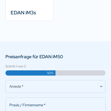
EDAN iM3s
Preisanfrage für EDAN iM50
Schritt
1
von
2
50%
Anrede
*
Praxis/Firmenname
*