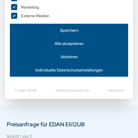
Marketing
Externe Medien
Jetzt Preis anfragen
Speichern
Alle akzeptieren
Ablehnen
Beschreibung
Individuelle Datenschutzeinstellungen
Endovaginal Ultrachallsonde
Cookie-Details
Datenschutzerklärung
Impressum
Preisanfrage für EDAN E612UB
Schritt
1
von
2