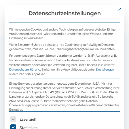
+ 49 (0) 2171 913 761 0
mail@camed-medical.de
Mit dies
Datenschutzeinstellungen
Wir verwenden Cookies und andere Technologien auf unserer Website. Einige
von ihnen sind essenziell, während andere uns helfen, diese Website und Ihre
Erfahrung zu verbessern.
Wenn Sie unter 16 Jahre alt sind und Ihre Zustimmung zu freiwilligen Diensten
geben möchten, müssen Sie Ihre Erziehungsberechtigten um Erlaubnis bitten.
Personenbezogene Daten können verarbeitet werden (z. B. IP-Adressen), z. B.
für personalisierte Anzeigen und Inhalte oder Anzeigen- und Inhaltsmessung.
Weitere Informationen über die Verwendung Ihrer Daten finden Sie in unserer
Datenschutzerklärung
.
Sie können Ihre Auswahl jederzeit unter
Einstellungen
widerrufen oder anpassen.
Einige Services verarbeiten personenbezogene Daten in den USA. Mit Ihrer
Einwilligung zur Nutzung dieser Services stimmen Sie auch der Verarbeitung Ihrer
Daten in den USA gemäß Art. 49 (1) lit. a DSGVO zu. Der EuGH stuft die USA als
Land mit unzureichendem Datenschutz nach EU-Standards ein. So besteht
etwa das Risiko, dass US-Behörden personenbezogene Daten in
Überwachungsprogrammen verarbeiten, ohne bestehende Klagemöglichkeit für
Europäer.
Es folgt eine Liste der Service-Gruppen, für die eine Einwilligun
EDAN E612UB
Essenziell
Statistiken