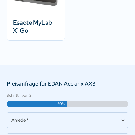
Esaote MyLab
X1 Go
Preisanfrage für EDAN Acclarix AX3
Schritt
1
von
2
50%
Anrede
*