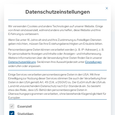
+ 49 (0) 2171 913 761 0
mail@camed-medical.de
Mit dies
Datenschutzeinstellungen
Wir verwenden Cookies und andere Technologien auf unserer Website. Einige
von ihnen sind essenziell, während andere uns helfen, diese Website und Ihre
Erfahrung zu verbessern.
Wenn Sie unter 16 Jahre alt sind und Ihre Zustimmung zu freiwilligen Diensten
geben möchten, müssen Sie Ihre Erziehungsberechtigten um Erlaubnis bitten.
Personenbezogene Daten können verarbeitet werden (z. B. IP-Adressen), z. B.
für personalisierte Anzeigen und Inhalte oder Anzeigen- und Inhaltsmessung.
Weitere Informationen über die Verwendung Ihrer Daten finden Sie in unserer
Datenschutzerklärung
.
Sie können Ihre Auswahl jederzeit unter
Einstellungen
widerrufen oder anpassen.
Einige Services verarbeiten personenbezogene Daten in den USA. Mit Ihrer
Einwilligung zur Nutzung dieser Services stimmen Sie auch der Verarbeitung Ihrer
Daten in den USA gemäß Art. 49 (1) lit. a DSGVO zu. Der EuGH stuft die USA als
Land mit unzureichendem Datenschutz nach EU-Standards ein. So besteht
etwa das Risiko, dass US-Behörden personenbezogene Daten in
Überwachungsprogrammen verarbeiten, ohne bestehende Klagemöglichkeit für
Europäer.
Es folgt eine Liste der Service-Gruppen, für die eine Einwilligun
Essenziell
Statistiken