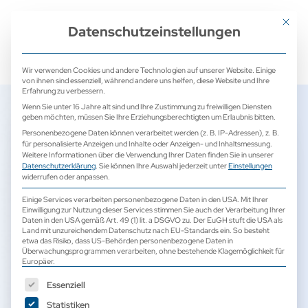
+ 49 (0) 2171 913 761 0
mail@camed-medical.de
Mit dies
Datenschutzeinstellungen
Wir verwenden Cookies und andere Technologien auf unserer Website. Einige
von ihnen sind essenziell, während andere uns helfen, diese Website und Ihre
Erfahrung zu verbessern.
Wenn Sie unter 16 Jahre alt sind und Ihre Zustimmung zu freiwilligen Diensten
geben möchten, müssen Sie Ihre Erziehungsberechtigten um Erlaubnis bitten.
Personenbezogene Daten können verarbeitet werden (z. B. IP-Adressen), z. B.
Neue Bürozeiten
für personalisierte Anzeigen und Inhalte oder Anzeigen- und Inhaltsmessung.
Weitere Informationen über die Verwendung Ihrer Daten finden Sie in unserer
Datenschutzerklärung
.
Sie können Ihre Auswahl jederzeit unter
Einstellungen
2. Januar 2024
widerrufen oder anpassen.
Einige Services verarbeiten personenbezogene Daten in den USA. Mit Ihrer
Einwilligung zur Nutzung dieser Services stimmen Sie auch der Verarbeitung Ihrer
Daten in den USA gemäß Art. 49 (1) lit. a DSGVO zu. Der EuGH stuft die USA als
Land mit unzureichendem Datenschutz nach EU-Standards ein. So besteht
etwa das Risiko, dass US-Behörden personenbezogene Daten in
Überwachungsprogrammen verarbeiten, ohne bestehende Klagemöglichkeit für
Europäer.
Es folgt eine Liste der Service-Gruppen, für die eine Einwilligun
Essenziell
Statistiken